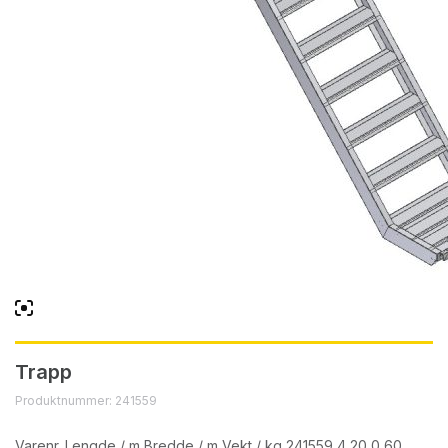
Trapp
Produktnummer: 241559
Varenr. Lengde / m Bredde / m Vekt / kg 241559 4,20 0,60