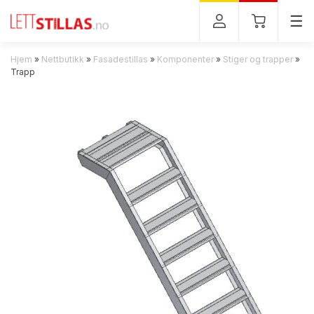
Tog
☰
Hjem
»
Nettbutikk
»
Fasadestillas
»
Komponenter
»
Stiger og trapper
»
Trapp