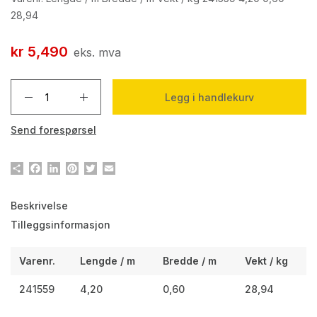
28,94
kr
5,490
eks. mva
Legg i handlekurv
Send forespørsel
Del
Facebook
LinkedIn
Pinterest
Twitter
Email
Beskrivelse
Tilleggsinformasjon
Varenr.
Lengde / m
Bredde / m
Vekt / kg
241559
4,20
0,60
28,94