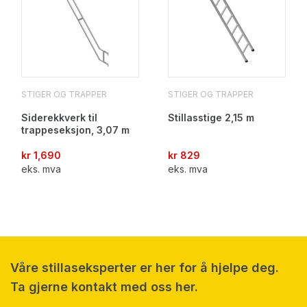
STIGER OG TRAPPER
STIGER OG TRAPPER
Siderekkverk til
Stillasstige 2,15 m
trappeseksjon, 3,07 m
kr
1,690
kr
829
eks. mva
eks. mva
Våre stillaseksperter er her for å hjelpe deg.
Ta gjerne kontakt med oss her.