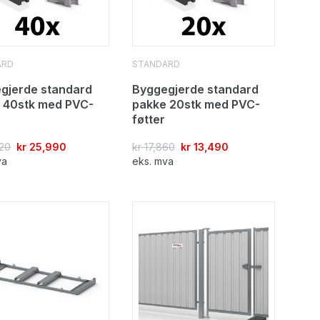
ARD
STANDARD
gjerde standard
Byggegjerde standard
 40stk med PVC-
pakke 20stk med PVC-
føtter
20
kr
25,990
kr
17,860
kr
13,490
va
eks. mva