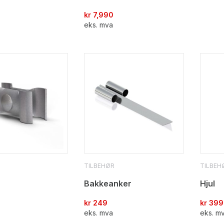
kr
7,990
eks. mva
TILBEHØR
TILBEH
Bakkeanker
Hjul
kr
249
kr
399
eks. mva
eks. m