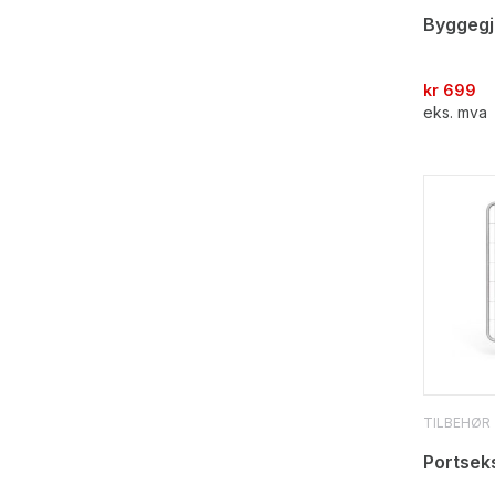
Byggegj
kr
699
eks. mva
TILBEHØR
Portseks