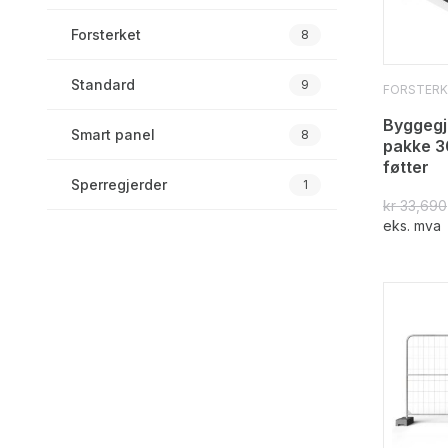
Forsterket
8
Standard
9
FORSTERK
Byggegj
Smart panel
8
pakke 3
føtter
Sperregjerder
1
kr
33,690
eks. mva