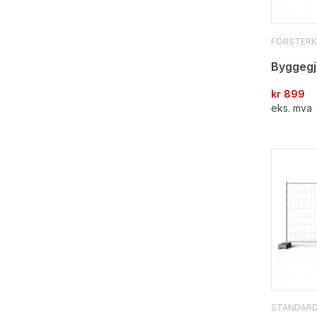
FORSTERK
Byggegj
kr
899
eks. mva
STANDAR