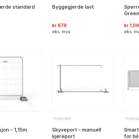
erde standard
Byggegjerde lavt
Sperre
Green
kr
679
kr
1,0
eks. mva
eks. m
TILBEHØR
TILBEH
jon – 1,15m
Skyveport – manuell
Smart
kjøreport
for bil