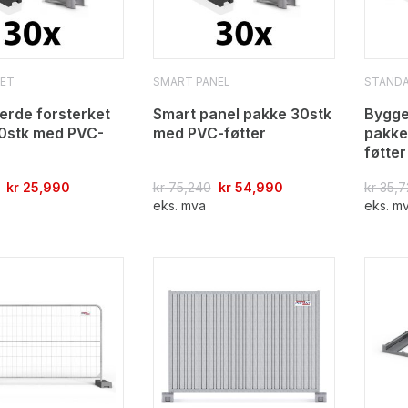
ET
SMART PANEL
STAND
erde forsterket
Smart panel pakke 30stk
Bygge
0stk med PVC-
med PVC-føtter
pakke
føtter
kr
25,990
kr
75,240
kr
54,990
kr
35,7
eks. mva
eks. m