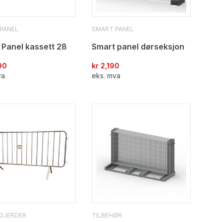
PANEL
SMART PANEL
 Panel kassett 28
Smart panel dørseksjon
90
kr
2,190
va
eks. mva
GJERDER
TILBEHØR