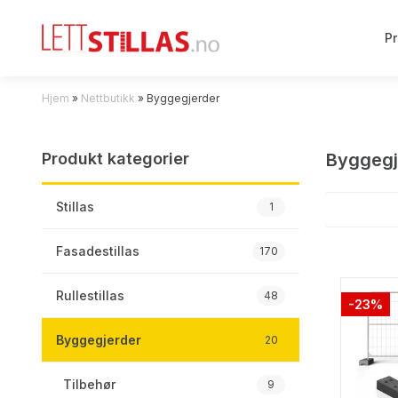
P
Hjem
»
Nettbutikk
»
Byggegjerder
Produkt kategorier
Byggegj
Stillas
1
Fasadestillas
170
Rullestillas
48
-23%
Byggegjerder
20
Tilbehør
9