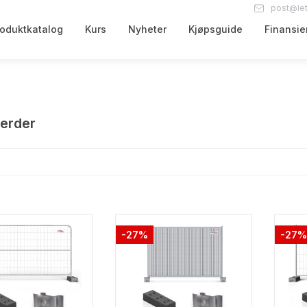
post@lett
roduktkatalog
Kurs
Nyheter
Kjøpsguide
Finansie
erder
-27%
-27%