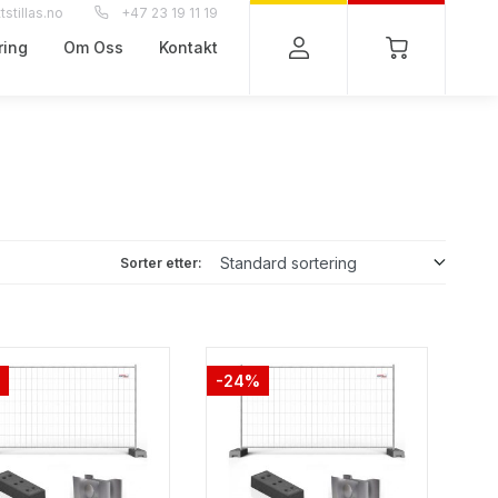
stillas.no
+47 23 19 11 19
ring
Om Oss
Kontakt
Sorter etter:
-24%