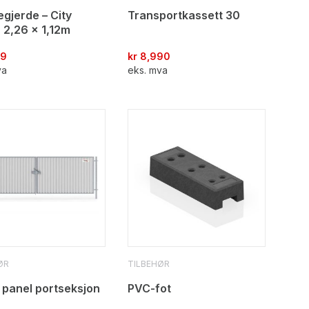
gjerde – City
Transportkassett 30
 2,26 x 1,12m
99
kr
8,990
va
eks. mva
ØR
TILBEHØR
 panel portseksjon
PVC-fot