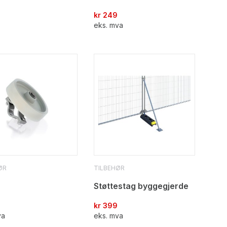
kr
249
eks. mva
ØR
TILBEHØR
Støttestag byggegjerde
kr
399
va
eks. mva