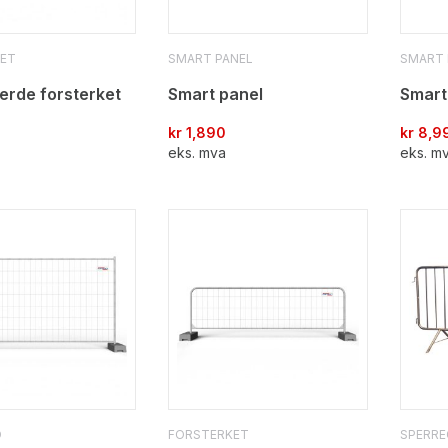
ET
SMART PANEL
SMART 
erde forsterket
Smart panel
Smart
kr
1,890
kr
8,9
eks. mva
eks. m
D
FORSTERKET
SPERRE