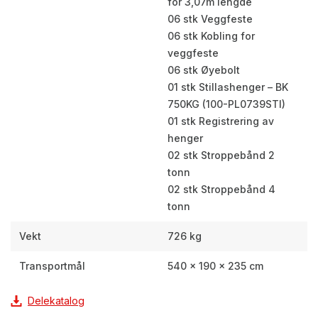
for 3,07m lengde
06 stk Veggfeste
06 stk Kobling for
veggfeste
06 stk Øyebolt
01 stk Stillashenger – BK
750KG (100-PL0739STI)
01 stk Registrering av
henger
02 stk Stroppebånd 2
tonn
02 stk Stroppebånd 4
tonn
Vekt
726 kg
Transportmål
540 × 190 × 235 cm
Delekatalog