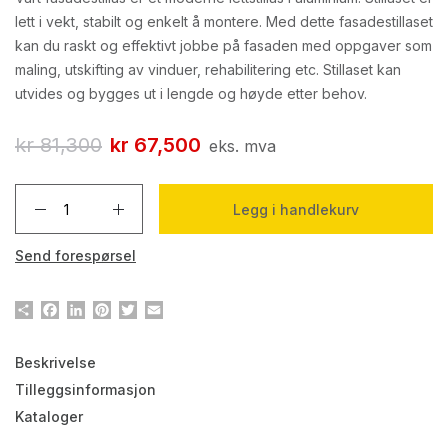
lett i vekt, stabilt og enkelt å montere. Med dette fasadestillaset
kan du raskt og effektivt jobbe på fasaden med oppgaver som
maling, utskifting av vinduer, rehabilitering etc. Stillaset kan
utvides og bygges ut i lengde og høyde etter behov.
kr
81,300
kr
67,500
eks. mva
Legg i handlekurv
Send forespørsel
Del
Facebook
LinkedIn
Pinterest
Twitter
Email
Beskrivelse
Tilleggsinformasjon
Kataloger