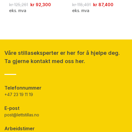
kr
125,261
kr
92,300
kr
118,491
kr
87,400
eks. mva
eks. mva
Våre stillaseksperter er her for å hjelpe deg.
Ta gjerne kontakt med oss her.
Telefonnummer
+47 23 19 11 19
E-post
post@lettstillas.no
Arbeidstimer