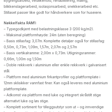
Bygningsarbeid, vedlikehold, rehabilitering, maling,
blikkenslagerarbeid, isolasjonsarbeid, snekkerarbeid etc.
Stillaset passer like godt for håndverkere som for huseiere.
Nøkkelfakta RAM1:
– Typegodkjent med belastningsklasse 3 (200 kg/m2).
– Maksimal plattformhøyde: 24m (uten beregning)
– Basis stillasfag: 3,07m. Komplette detaljer også for stillasfag:
0,50m, 0,73m, 1,09m, 1,57m, 2,07m og 2,57m
– Basis vertikalramme: 2,00m x 0,73m. Utligningsrammer:
0,66m, 1,00m og 1,50m
– Doble rekkverk i aluminium eller enkle rekkverk i galvanisert
stål.
– Plattform med aluminium firkantprofiler og plattformplate i
12mm sklisikker vannfast finer. Kan også leveres med aluminium
plattformplate.
– Adkomst via plattform med luke og integrert skråstilt stige
alternativt luke og løs stige.
– Komplett sortiment for tilleggsutstyr som ut – og innvendige