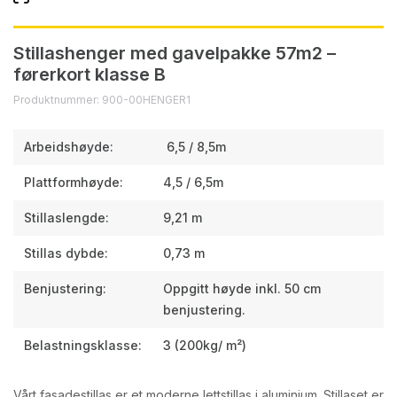
Stillashenger med gavelpakke 57m2 –
førerkort klasse B
Produktnummer: 900-00HENGER1
Arbeidshøyde:
6,5 / 8,5m
Plattformhøyde:
4,5 / 6,5m
Stillaslengde:
9,21 m
Stillas dybde:
0,73 m
Benjustering:
Oppgitt høyde inkl. 50 cm
benjustering.
Belastningsklasse:
3 (200kg/ m²)
Vårt fasadestillas er et moderne lettstillas i aluminium. Stillaset er