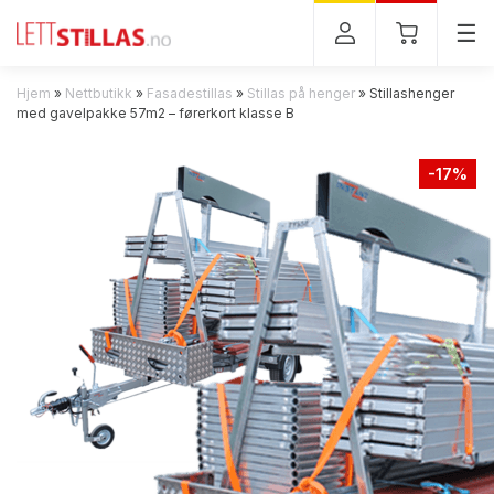
Tog
☰
Hjem
»
Nettbutikk
»
Fasadestillas
»
Stillas på henger
»
Stillashenger
med gavelpakke 57m2 – førerkort klasse B
-17%