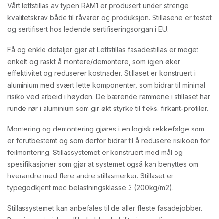
Vårt lettstillas av typen RAM1 er produsert under strenge
kvalitetskrav både til råvarer og produksjon. Stillasene er testet
og sertifisert hos ledende sertifiseringsorgan i EU.
Få og enkle detaljer gjør at Lettstillas fasadestillas er meget
enkelt og raskt å montere/demontere, som igjen øker
effektivitet og reduserer kostnader. Stillaset er konstruert i
aluminium med svært lette komponenter, som bidrar til minimal
risiko ved arbeid i høyden. De bærende rammene i stillaset har
runde rør i aluminium som gir økt styrke til f.eks. firkant-profiler.
Montering og demontering gjøres i en logisk rekkefølge som
er forutbestemt og som derfor bidrar til å redusere risikoen for
feilmontering. Stillassystemet er konstruert med mål og
spesifikasjoner som gjør at systemet også kan benyttes om
hverandre med flere andre stillasmerker. Stillaset er
typegodkjent med belastningsklasse 3 (200kg/m2).
Stillassystemet kan anbefales til de aller fleste fasadejobber.