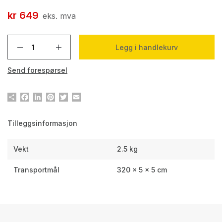
kr
649
eks. mva
Legg i handlekurv
Send forespørsel
Del
Facebook
LinkedIn
Pinterest
Twitter
Email
Tilleggsinformasjon
Vekt
2.5 kg
Transportmål
320 × 5 × 5 cm