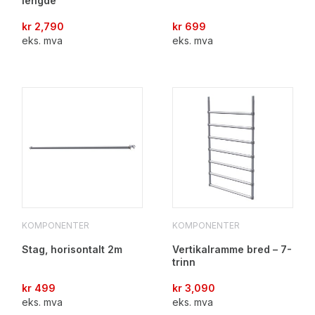
lengde
kr
2,790
kr
699
eks. mva
eks. mva
KOMPONENTER
KOMPONENTER
Stag, horisontalt 2m
Vertikalramme bred – 7-
trinn
kr
499
kr
3,090
eks. mva
eks. mva