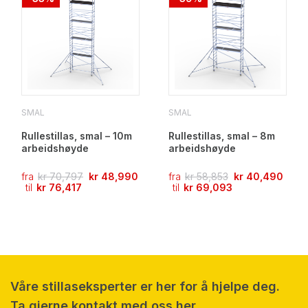
SMAL
SMAL
Rullestillas, smal – 10m
Rullestillas, smal – 8m
arbeidshøyde
arbeidshøyde
fra
kr
70,797
kr
48,990
fra
kr
58,853
kr
40,490
til
kr
76,417
til
kr
69,093
Våre stillaseksperter er her for å hjelpe deg.
Ta gjerne kontakt med oss her.