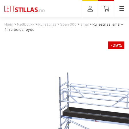
Tog
☰
Hjem
»
Nettbutikk
»
Rullestillas
»
Span 300
»
Smal
»
Rullestillas, smal –
4m arbeidshøyde
-29%