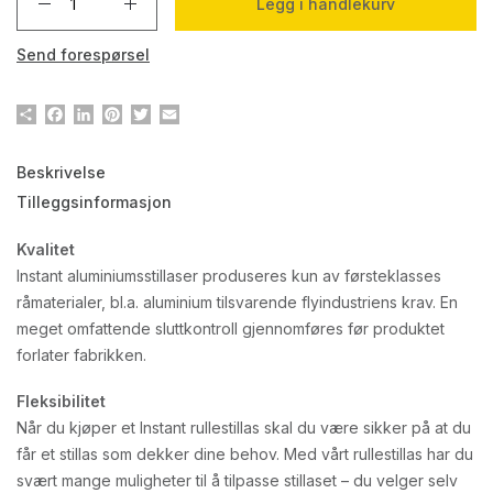
Legg i handlekurv
Send forespørsel
Del
Facebook
LinkedIn
Pinterest
Twitter
Email
Beskrivelse
Tilleggsinformasjon
Kvalitet
Instant aluminiumsstillaser produseres kun av førsteklasses
råmaterialer, bl.a. aluminium tilsvarende flyindustriens krav. En
meget omfattende sluttkontroll gjennomføres før produktet
forlater fabrikken.
Fleksibilitet
Når du kjøper et Instant rullestillas skal du være sikker på at du
får et stillas som dekker dine behov. Med vårt rullestillas har du
svært mange muligheter til å tilpasse stillaset – du velger selv