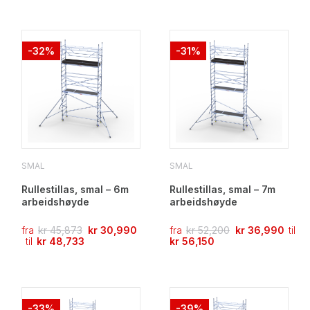
-32%
-31%
SMAL
SMAL
Rullestillas, smal – 6m
Rullestillas, smal – 7m
arbeidshøyde
arbeidshøyde
fra
kr
45,873
kr
30,990
fra
kr
52,200
kr
36,990
til
til
kr
48,733
kr
56,150
-33%
-39%