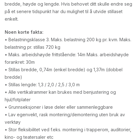
bredde, høyde og lengde. Hvis behovet ditt skulle endre seg
på et senere tidspunkt har du mulighet til å utvide stillaset
enkelt.
Noen korte fakta:
• Belastningsklasse 3. Maks. belastning 200 kg pr. kvm. Maks.
belastning pr. stillas 720 kg
• Maks. arbeidshøyde frittstående: 14m Maks. arbeidshøyde
forankret: 30m
• Stillas bredde, 0,74m (enkel bredde) og 1,37m (dobbel
bredde)
• Stillas lengde: 1,3 / 2,0 / 2,5 / 3,0 m
• Alle vertikalrammer kan brukes med benjustering og
hjul/fotplater
• Grunnseksjoner i løse deler eller sammenleggbare
• Lav egenvekt, rask montering/demontering uten bruk av
verktøy
• Stor fleksibilitet ved f.eks. montering i trapperom, auditorier,
kino- og teatersaler etc