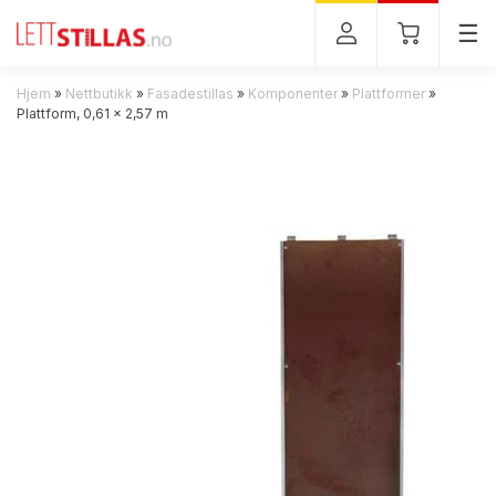
Tog
☰
Hjem
»
Nettbutikk
»
Fasadestillas
»
Komponenter
»
Plattformer
»
Plattform, 0,61 x 2,57 m