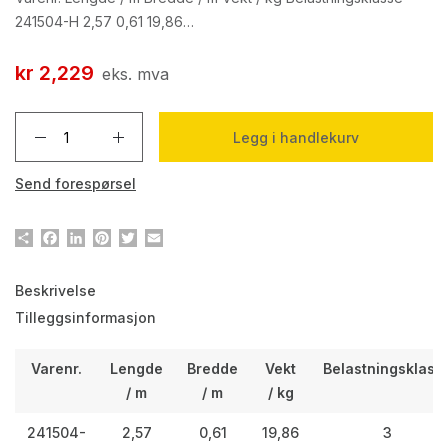
241504-H 2,57 0,61 19,86…
kr
2,229
eks. mva
Legg i handlekurv
Send forespørsel
Del
Facebook
LinkedIn
Pinterest
Twitter
Email
Beskrivelse
Tilleggsinformasjon
Varenr.
Lengde
Bredde
Vekt
Belastningsklass
/ m
/ m
/ kg
241504-
2,57
0,61
19,86
3