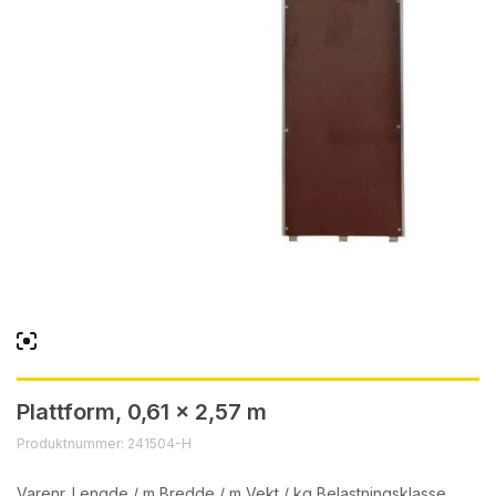
Plattform, 0,61 x 2,57 m
Produktnummer: 241504-H
Varenr. Lengde / m Bredde / m Vekt / kg Belastningsklasse